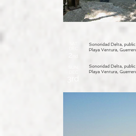
SAT.
Sonoridad Delta, public 
DEC
Playa Ventura, Guerrer
2
nd.
Sonoridad Delta, pu
bli
SUN.
Playa Ventura, Guerrer
DEC
3rd
.