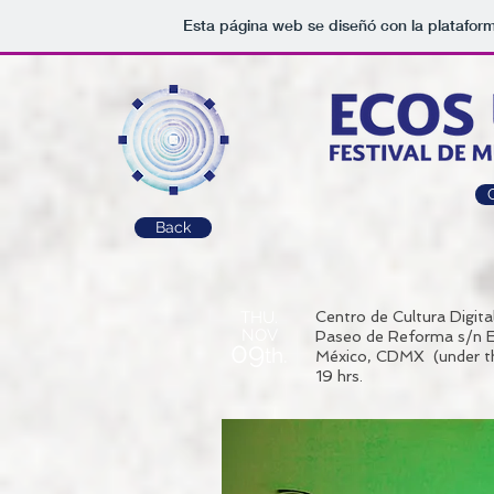
Esta página web se diseñó con la platafor
Back
THU.
Centro de Cultura Digita
NOV
Paseo de Reforma s/n E
09
th.
México, CDMX (under th
19 hrs.